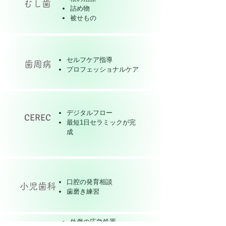
むし歯
詰め物
被せもの​
セルフケア指導
歯周病
プロフェッショナルケア​
デジタルフロー
CEREC
​最短1日セラミックが完
成
口腔の発育相談
小児歯科
​歯磨き練習
外傷の応急処置