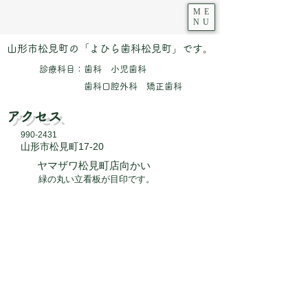
ME
NU
​山形市松見町の「よひら歯科松見町」です。
診療科目：歯科 小児歯科
歯科口腔外科 矯正歯科
アクセス
990-2431
​山形市松見町17-20
ヤマザワ松見町店向かい
緑の丸い立看板が目印です。